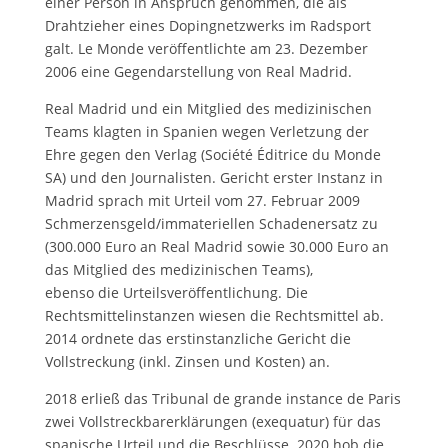
einer Person in Anspruch genommen, die als
Drahtzieher eines Dopingnetzwerks im Radsport
galt. Le Monde veröffentlichte am 23. Dezember
2006 eine Gegendarstellung von Real Madrid.
Real Madrid und ein Mitglied des medizinischen
Teams klagten in Spanien wegen Verletzung der
Ehre gegen den Verlag (Société Éditrice du Monde
SA) und den Journalisten. Gericht erster Instanz in
Madrid sprach mit Urteil vom 27. Februar 2009
Schmerzensgeld/immateriellen Schadenersatz zu
(300.000 Euro an Real Madrid sowie 30.000 Euro an
das Mitglied des medizinischen Teams),
ebenso die Urteilsveröffentlichung. Die
Rechtsmittelinstanzen wiesen die Rechtsmittel ab.
2014 ordnete das erstinstanzliche Gericht die
Vollstreckung (inkl. Zinsen und Kosten) an.
2018 erließ das Tribunal de grande instance de Paris
zwei Vollstreckbarerklärungen (exequatur) für das
spanische Urteil und die Beschlüsse. 2020 hob die