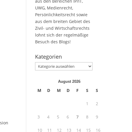
aus den Bereichen IP/IT,
UWG, Medienrecht,
Persönlichkeitsrecht sowie
aus dem breiten Gebiet des
Zivil- und Wirtschaftsrechts
lohnt sich der regelmäßige
Besuch des Blogs!
Kategorien
Kategorien
August 2026
M
D
M
D
F
S
S
1
2
3
4
5
6
7
8
9
sion
10
11
12
13
14
15
16