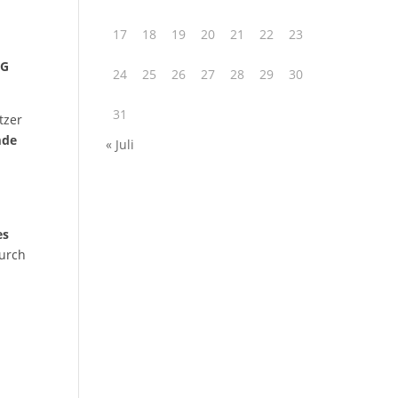
17
18
19
20
21
22
23
WG
24
25
26
27
28
29
30
31
tzer
mde
« Juli
es
durch