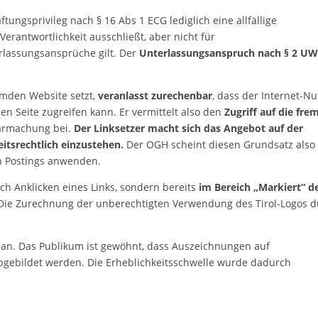
ungsprivileg nach § 16 Abs 1 ECG lediglich eine allfällige
erantwortlichkeit ausschließt, aber nicht für
rlassungsansprüche gilt. Der
Unterlassungsanspruch nach § 2 U
emden Website setzt,
veranlasst zurechenbar
, dass der Internet-Nu
en Seite zugreifen kann. Er vermittelt also den
Zugriff auf die fre
barmachung bei.
Der Linksetzer macht sich das Angebot auf der
eitsrechtlich einzustehen.
Der OGH scheint diesen Grundsatz also
n Postings anwenden.
ach Anklicken eines Links, sondern bereits
im Bereich „Markiert“ d
 Die Zurechnung der unberechtigten Verwendung des Tirol-Logos 
t an. Das Publikum ist gewöhnt, dass Auszeichnungen auf
gebildet werden. Die Erheblichkeitsschwelle wurde dadurch