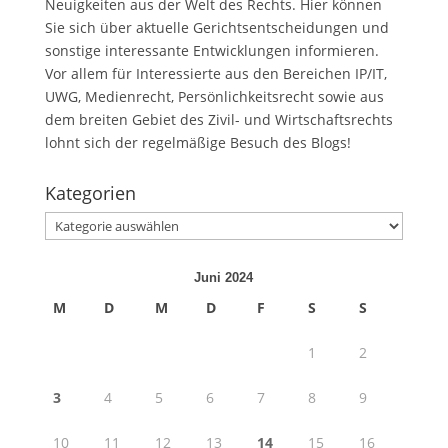
Neuigkeiten aus der Welt des Rechts. Hier können
Sie sich über aktuelle Gerichtsentscheidungen und
sonstige interessante Entwicklungen informieren.
Vor allem für Interessierte aus den Bereichen IP/IT,
UWG, Medienrecht, Persönlichkeitsrecht sowie aus
dem breiten Gebiet des Zivil- und Wirtschaftsrechts
lohnt sich der regelmäßige Besuch des Blogs!
Kategorien
Kategorien
Juni 2024
M
D
M
D
F
S
S
1
2
3
4
5
6
7
8
9
10
11
12
13
14
15
16