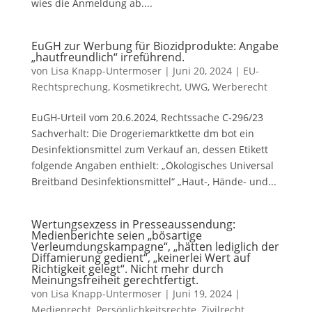
wies die Anmeldung ab....
EuGH zur Werbung für Biozidprodukte: Angabe
„hautfreundlich“ irreführend.
von
Lisa Knapp-Untermoser
|
Juni 20, 2024
|
EU-
Rechtsprechung
,
Kosmetikrecht
,
UWG, Werberecht
EuGH-Urteil vom 20.6.2024, Rechtssache C‑296/23
Sachverhalt: Die Drogeriemarktkette dm bot ein
Desinfektionsmittel zum Verkauf an, dessen Etikett
folgende Angaben enthielt: „Ökologisches Universal
Breitband Desinfektionsmittel“ „Haut-, Hände- und...
Wertungsexzess in Presseaussendung:
Medienberichte seien „bösartige
Verleumdungskampagne“, „hätten lediglich der
Diffamierung gedient“, „keinerlei Wert auf
Richtigkeit gelegt“. Nicht mehr durch
Meinungsfreiheit gerechtfertigt.
von
Lisa Knapp-Untermoser
|
Juni 19, 2024
|
Medienrecht
,
Persönlichkeitsrechte
,
Zivilrecht