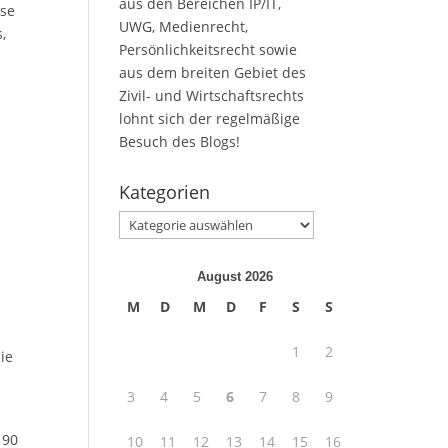
aus den Bereichen IP/IT,
use
UWG, Medienrecht,
,
Persönlichkeitsrecht sowie
aus dem breiten Gebiet des
Zivil- und Wirtschaftsrechts
lohnt sich der regelmäßige
Besuch des Blogs!
Kategorien
Kategorien
August 2026
M
D
M
D
F
S
S
1
2
ie
3
4
5
6
7
8
9
 90
10
11
12
13
14
15
16