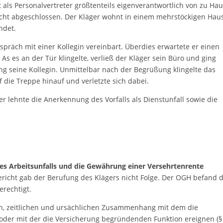
et als Personalvertreter größtenteils eigenverantwortlich von zu Ha
cht abgeschlossen. Der Kläger wohnt in einem mehrstöckigen Haus
ndet.
spräch mit einer Kollegin vereinbart. Überdies erwartete er einen
As es an der Tür klingelte, verließ der Kläger sein Büro und ging
ng seine Kollegin. Unmittelbar nach der Begrüßung klingelte das
f die Treppe hinauf und verletzte sich dabei.
er lehnte die Anerkennung des Vorfalls als Dienstunfall sowie die
s Arbeitsunfalls und die Gewährung einer Versehrtenrente
richt gab der Berufung des Klägers nicht Folge. Der OGH befand d
erechtigt.
chen, zeitlichen und ursächlichen Zusammenhang mit dem die
oder mit der die Versicherung begründenden Funktion ereignen (§