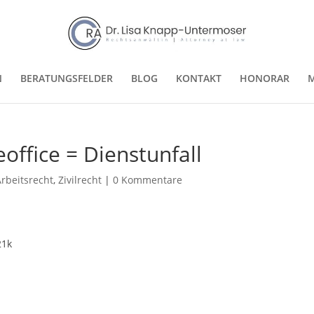
N
BERATUNGSFELDER
BLOG
KONTAKT
HONORAR
M
ffice = Dienstunfall
Arbeitsrecht
,
Zivilrecht
|
0 Kommentare
21k