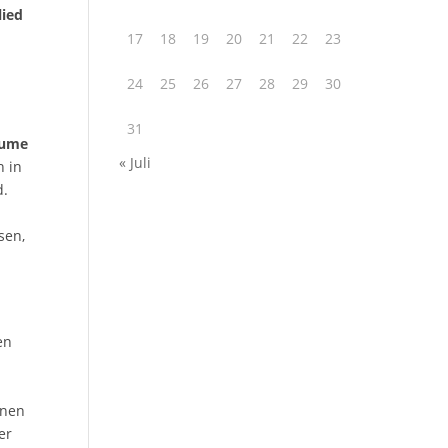
lied
5
17
18
19
20
21
22
23
24
25
26
27
28
29
30
31
äume
« Juli
n in
d.
sen,
en
inen
er