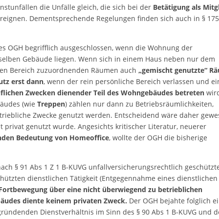
nstunfällen die Unfälle gleich, die sich bei der
Betätigung als Mitg
reignen. Dementsprechende Regelungen finden sich auch in § 17
des OGH begrifflich ausgeschlossen, wenn die Wohnung der
m selben Gebäude liegen. Wenn sich in einem Haus neben nur dem
chen Bereich zuzuordnenden Räumen auch
„gemischt genutzte“ R
utz erst dann
, wenn der rein persönliche Bereich verlassen und ei
flichen Zwecken dienender Teil des Wohngebäudes betreten
wir
bäudes (wie
Treppen
) zählen nur dann zu Betriebsräumlichkeiten,
triebliche Zwecke genutzt werden. Entscheidend wäre daher gewe
privat genutzt wurde. Angesichts kritischer Literatur, neuerer
den Bedeutung von Homeoffice
, wollte der OGH die bisherige
 nach § 91 Abs 1 Z 1 B-KUVG unfallversicherungsrechtlich geschützt
chützten dienstlichen Tätigkeit (Entgegennahme eines dienstlichen
 Fortbewegung über eine nicht überwiegend zu betrieblichen
äudes diente keinem privaten Zweck.
Der OGH bejahte folglich e
ündenden Dienstverhältnis im Sinn des § 90 Abs 1 B-KUVG und d