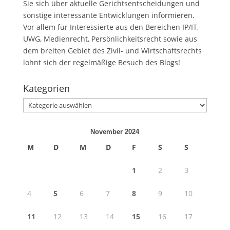
Sie sich über aktuelle Gerichtsentscheidungen und
sonstige interessante Entwicklungen informieren.
Vor allem für Interessierte aus den Bereichen IP/IT,
UWG, Medienrecht, Persönlichkeitsrecht sowie aus
dem breiten Gebiet des Zivil- und Wirtschaftsrechts
lohnt sich der regelmäßige Besuch des Blogs!
Kategorien
Kategorien
November 2024
M
D
M
D
F
S
S
1
2
3
4
5
6
7
8
9
10
11
12
13
14
15
16
17