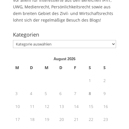
Vor allem für Interessierte aus den Bereichen IP/IT,
UWG, Medienrecht, Persönlichkeitsrecht sowie aus
dem breiten Gebiet des Zivil- und Wirtschaftsrechts
lohnt sich der regelmäßige Besuch des Blogs!
Kategorien
Kategorien
August 2026
M
D
M
D
F
S
S
1
2
3
4
5
6
7
8
9
10
11
12
13
14
15
16
17
18
19
20
21
22
23